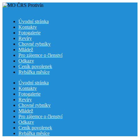
Úvodní stránka
Kontakty
Fotogalerie
Revíry
Chovné rybníky
Mládež
Pro zájemce o členství
Odkazy
Ceník povolenek
Rybářka měsíce
Skip
Úvodní stránka
to
Kontakty
content
Fotogalerie
Revíry
Chovné rybníky
Mládež
Pro zájemce o členství
Odkazy
Ceník povolenek
Rybářka měsíce