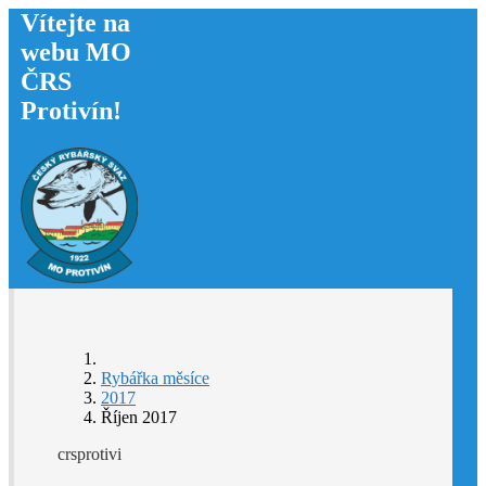
Vítejte na
webu MO
ČRS
Protivín!
Rybářka měsíce
2017
Říjen 2017
crsprotivi