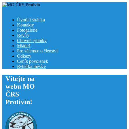
Úvodní stránka
Kontakty
Fotogalerie
Revíry
Chovné rybníky
Mládež
Pro zájemce o členství
Odkazy
Ceník povolenek
Rybářka měsíce
Vítejte na
webu MO
ČRS
Protivín!