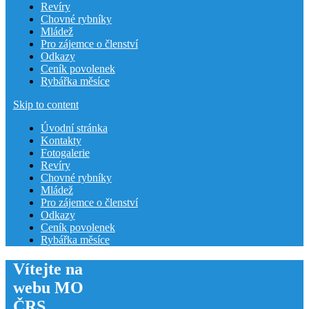
Revíry
Chovné rybníky
Mládež
Pro zájemce o členství
Odkazy
Ceník povolenek
Rybářka měsíce
Skip to content
Úvodní stránka
Kontakty
Fotogalerie
Revíry
Chovné rybníky
Mládež
Pro zájemce o členství
Odkazy
Ceník povolenek
Rybářka měsíce
Vítejte na
webu MO
ČRS