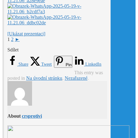
[Ukázat prezentaci]
1
2
►
Sdílet
Share
Tweet
LinkedIn
Pin
This entry was
posted in
Na úvodní stránku
,
Nezařazené
.
About
crsprotivi