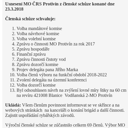
Usnesení MO ČRS Protivín z členské schůze konané dne
23.3.2018
Členská schůze schvaluje:
Volba mandátové komise
Volba návrhové komise
Volba volební komise
Zprávu o činnosti MO Protivín za rok 2017
Zprávu hospodáře
Finanční zprávu
Zprávu činnosti čistoty vod
Zprávu dozorčí komise
Projev delegáta pana Jiřího Marka
Volba členů výboru na funkční období 2018-2022
Zvolení delegáta na územní konferenci
Volba dozorčí komise
Byl odsouhlasen návrh na zvýšení lovné míry štiky na 60 cm
na revíru 421008 Blanice Vodňanská 2-MO Protivín
Ukládá:
Všem členům povinnost informovat se ve skřínce a na
webových stránkách na kanceláři o konání brigád a další činnosti.
Zajistit uspořádání rybářských závodů.
Výroční členské schůze se zúčastnilo celkem 69 členů. Výbor MO