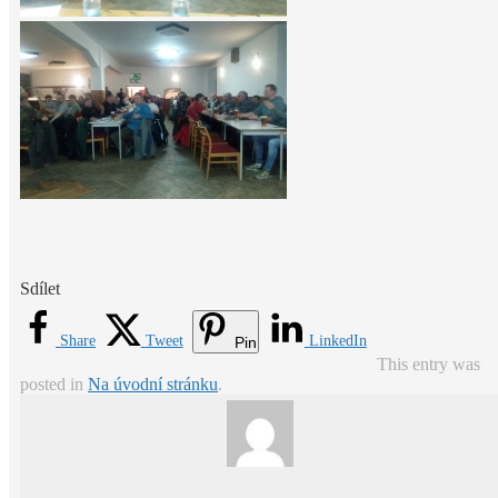
Sdílet
Share
Tweet
LinkedIn
Pin
This entry was
posted in
Na úvodní stránku
.